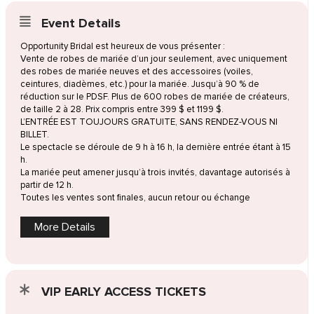
Event Details
Opportunity Bridal est heureux de vous présenter :
Vente de robes de mariée d’un jour seulement, avec uniquement
des robes de mariée neuves et des accessoires (voiles,
ceintures, diadèmes, etc.) pour la mariée. Jusqu’à 90 % de
réduction sur le PDSF. Plus de 600 robes de mariée de créateurs,
de taille 2 à 28. Prix compris entre 399 $ et 1199 $.
L’ENTRÉE EST TOUJOURS GRATUITE, SANS RENDEZ-VOUS NI
BILLET.
Le spectacle se déroule de 9 h à 16 h, la dernière entrée étant à 15
h.
La mariée peut amener jusqu’à trois invités, davantage autorisés à
partir de 12 h.
Toutes les ventes sont finales, aucun retour ou échange
More Details
VIP EARLY ACCESS TICKETS