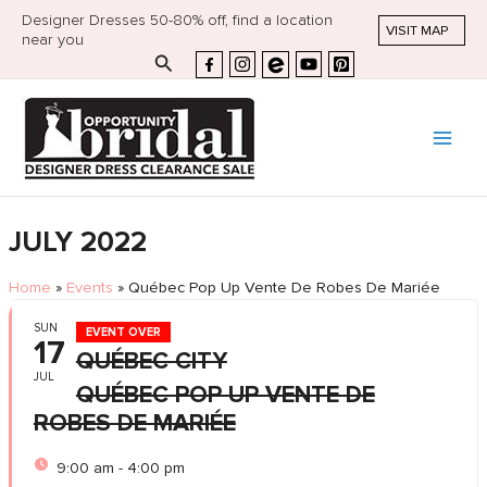
Designer Dresses 50-80% off, find a location
VISIT MAP
near you
Search
JULY 2022
Home
»
Events
»
Québec Pop Up Vente De Robes De Mariée
SUN
EVENT OVER
17
QUÉBEC CITY
JUL
QUÉBEC POP UP VENTE DE
ROBES DE MARIÉE
9:00 am - 4:00 pm