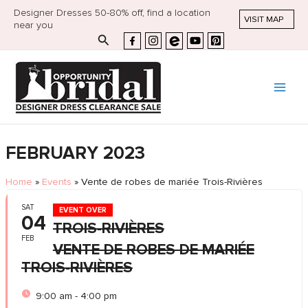
Designer Dresses 50-80% off, find a location
VISIT MAP
near you
Search
FEBRUARY 2023
Home
»
Events
»
Vente de robes de mariée Trois-Rivières
SAT
EVENT OVER
04
TROIS-RIVIÈRES
FEB
VENTE DE ROBES DE MARIÉE
TROIS-RIVIÈRES
9:00 am - 4:00 pm